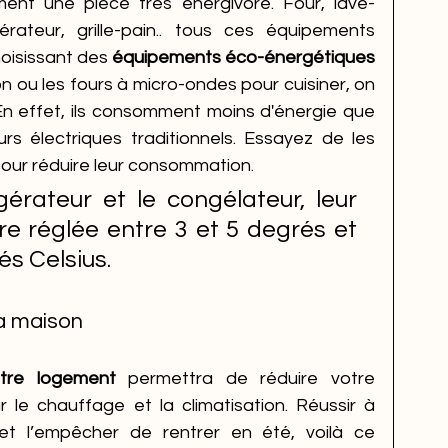
ement une pièce très énergivore. Four, lave-
gérateur, grille-pain.. tous ces équipements 
hoisissant des 
équipements éco-énergétiques
on ou les fours à micro-ondes pour cuisiner, on 
En effet, ils consomment moins d'énergie que 
rs électriques traditionnels. Essayez de les 
pour réduire leur consommation. 
érateur et le congélateur, leur 
e réglée entre 3 et 5 degrés et 
és Celsius.
 sa maison
otre logement
 permettra de réduire votre 
le chauffage et la climatisation. Réussir à 
et l’empêcher de rentrer en été, voilà ce 