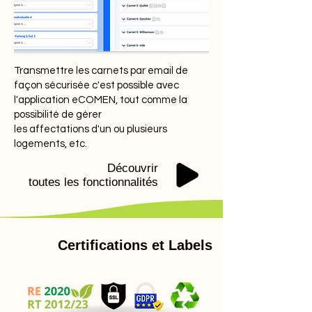
Carnet
d’Information du
Logement ?
Transmettre les carnets par email de
Le CIL contient des informations
façon sécurisée c'est possible avec
l'application eCOMEN, tout comme la
sur l'état et l'entretien des
possibilité de gérer
équipements, des matériaux et
les affectations d'un ou plusieurs
des systèmes du bâtiment, ainsi
logements, etc.
que sur les travaux de rénovation
significatifs effectués et leurs
Découvrir
toutes les fonctionnalités
incidences sur la performance
énergétique. État des
équipements, matériaux et
systèmes du bâtiment : le CIL
Certifications et Labels
contient des informations
détaillées sur l'état et l'entretien
des principaux équipements,
matériaux et systèmes du