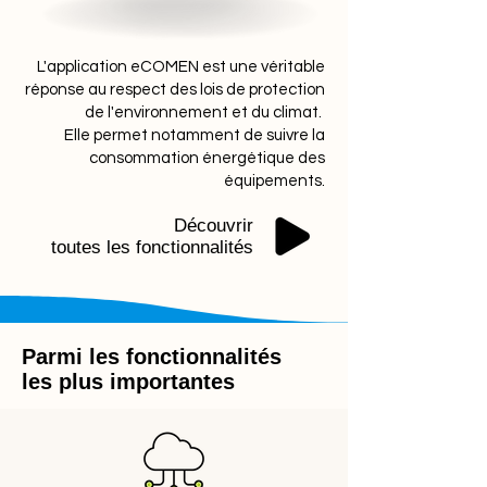
bâtiment, y compris l'isolation, les
fenêtres, le chauffage, l'eau
chaude et les ouvrages. Travaux
L'application eCOMEN est une véritable
de rénovation significatifs
réponse au respect des lois de protection
effectués sur les installations
de l'environnement et du climat.
Elle permet notamment de suivre la
existantes ou nouvelles qui ont
consommation énergétique des
une incidence sur la performance
équipements.
énergétique : le CIL liste tous les
travaux importants réalisés
Découvrir
avant la date d'entrée en vigueur
toutes les fonctionnalités
de la loi et ceux qui sont
effectués après cette date. Ces
travaux peuvent inclure
l'installation de nouveaux
Parmi les fonctionnalités
systèmes d'énergie
les plus importantes
renouvelable, l'amélioration de
l'isolation et l'amélioration de la
performance énergétique.
Diagnostic de Performance