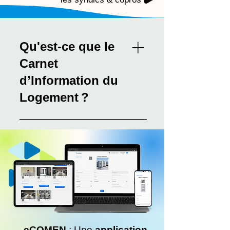
Qu'est-ce que le
Carnet
d’Information du
Logement ?
Le Carnet d’Information du
Logement (CIL) est un document
obligatoire qui fournit des
informations à jour sur la
performance énergétique et les
travaux rénovation effectués sur
un logement. Il est destiné aux
propriétaires, acquéreurs et
locataires de logement dont la
eCOMEN
: Une
application