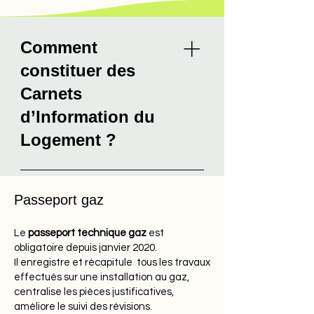
Comment
constituer des
Comment obtenir un Carnet d’Information
Carnets
du Logement ?
d’Information du
Logement ?
Vous êtes Promoteur ou
constructeur Vous êtes Bailleur
Passeport gaz
Vous êtes un bureau d'études,
un géomètre, un professionnel
Le
passeport technique gaz
est
de l'immobilier Vous êtes syndic
obligatoire depuis janvier 2020.
ou en charge d'une copropriété
Il enregistre et récapitule tous les travaux
effectués sur une installation au gaz,
centralise les pièces justificatives,
améliore le suivi des révisions.