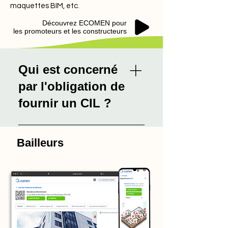
maquettes BIM, etc.
Découvrez ECOMEN pour
les promoteurs et les constructeurs
Qui est concerné
par l'obligation de
fournir un CIL ?
La loi française oblige les
propriétaires, acquéreurs et
Bailleurs
locataires de logement dont la
construction, l'amélioration ou la
rénovation a été réalisée plus de
5 ans avant l'obligation à fournir
un CIL. Il est mis à jour chaque fois
qu'il y a un changement de
propriétaire. De plus, en cas de